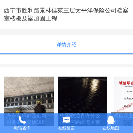
西宁市胜利路景林佳苑三层太平洋保险公司档案
室楼板及梁加固工程
详情介绍
海东市乐都区创新
中国联通青海分公
诚信职
服务中心梁板碳纤
司黄河路屹海大厦
书
电话咨询
在线留言
在线地图
维加固
枢纽楼市电扩容改